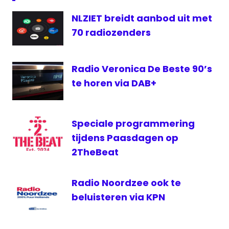
2020
Radio
NLZIET breidt aanbod uit met
Radio
70 radiozenders
5
stemmen
Radio Veronica De Beste 90’s
op
Evergreen
te horen via DAB+
Top 1000
Speciale programmering
tijdens Paasdagen op
2TheBeat
Radio Noordzee ook te
beluisteren via KPN