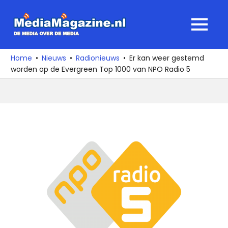
Ga
naar
MediaMagaz
MENU
de
De
inhoud
media
Home
Nieuws
Radionieuws
Er kan weer gestemd
over
worden op de Evergreen Top 1000 van NPO Radio 5
de
media