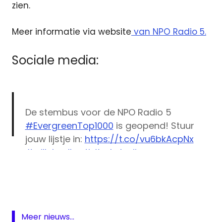
zien.
Meer informatie via website
van NPO Radio 5.
Sociale media:
De stembus voor de NPO Radio 5
#EvergreenTop1000
is geopend! Stuur
jouw lijstje in:
https://t.co/vu6bkAcpNx
#willekealberti
#robdenijs
DAB
#duncanlaurence
#stefbos
#jackpoels
Evergreen
#liefdevoormuziek
Top 1000
pic.twitter.com/Mt03l7wCse
NPO
Radio
Meer nieuws...
— NPO Radio 5 (@NPORadio5)
October 31,
5