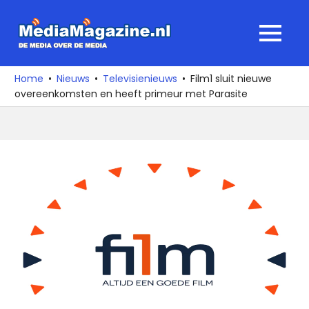
Ga
naar
MediaMagaz
MENU
de
De
inhoud
media
Home
Nieuws
Televisienieuws
Film1 sluit nieuwe
over
overeenkomsten en heeft primeur met Parasite
de
media