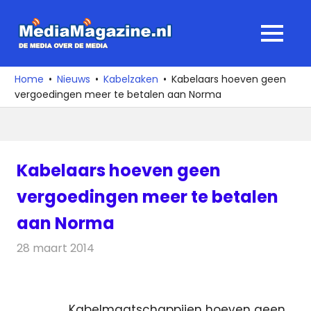
Ga
naar
MediaMagaz
MENU
de
De
inhoud
media
Home
Nieuws
Kabelzaken
Kabelaars hoeven geen
over
vergoedingen meer te betalen aan Norma
de
media
Kabelaars hoeven geen
vergoedingen meer te betalen
aan Norma
28 maart 2014
Redactie
Kabelzaken
Kabelmaatschappijen hoeven geen