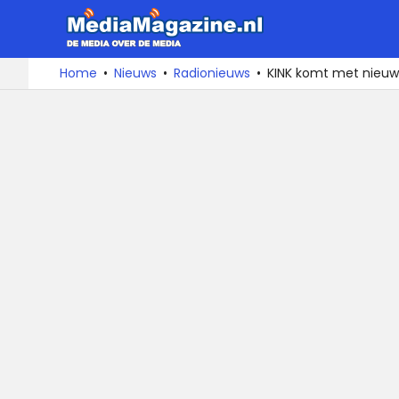
MediaMa
De
Ga
Home
Nieuws
Radionieuws
KINK komt met nieu
media
naar
over
de
de
inhoud
media