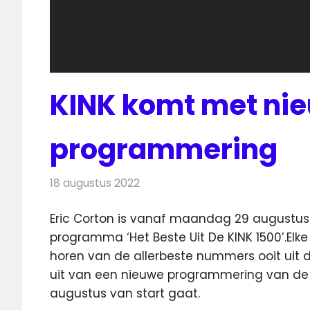
KINK komt met ni
programmering
18 augustus 2022
Redactie
Radionieuws
Eric Corton is vanaf maandag 29 augustus 
programma ‘Het Beste Uit De KINK 1500’.
Elke
horen van de allerbeste nummers ooit uit
uit van een nieuwe programmering van de
augustus van start gaat.