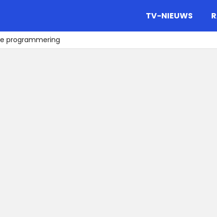
gazine.
TV-NIEUWS
R
we programmering