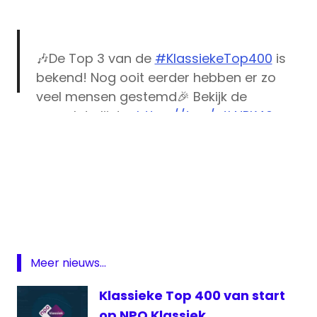
🎶De Top 3 van de
#KlassiekeTop400
is
bekend! Nog ooit eerder hebben er zo
veel mensen gestemd🎉 Bekijk de
complete lijst👉
https://t.co/ntkNPK40za
pic.twitter.com/neEsDlQGJq
— NPO Radio 4 (@NPORadio4)
October 15,
Klassieke
Top 400
2020
NPO
Radio
4
Meer nieuws...
Radio
4
Klassieke Top 400 van start
op NPO Klassiek