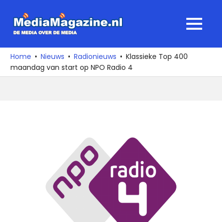
Ga
naar
MediaMagaz
MENU
de
De
inhoud
media
Home
Nieuws
Radionieuws
Klassieke Top 400
over
maandag van start op NPO Radio 4
de
media