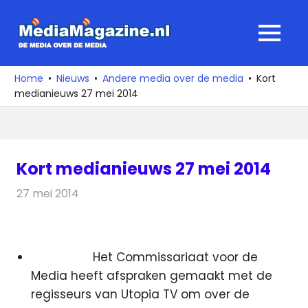
Ga
naar
MediaMagaz
MENU
de
De
inhoud
media
Home
Nieuws
Andere media over de media
Kort
over
medianieuws 27 mei 2014
de
media
Kort medianieuws 27 mei 2014
27 mei 2014
Redactie
Andere media over de media
Het Commissariaat voor de
Media heeft afspraken gemaakt met de
regisseurs van Utopia TV om over de