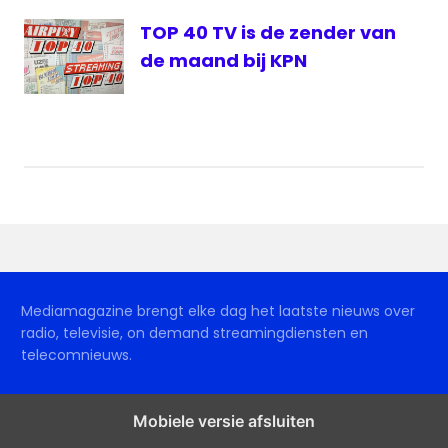
TOP 40 TV is de zender van
de maand bij KPN
Mediamagazine brengt elke dag het laatste nieuws over
radio, televisie, on demand streamingdiensten en
telecomnieuws.
Mobiele versie afsluiten