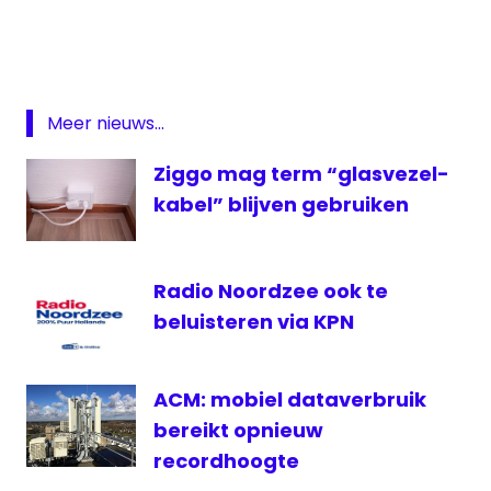
eutelsat
Fox
Sports
KPN
Meer nieuws...
Liberty
Ziggo mag term “glasvezel-
Globak
kabel” blijven gebruiken
rtl
T-
mobiel
Radio Noordzee ook te
Wavre
beluisteren via KPN
ACM: mobiel dataverbruik
bereikt opnieuw
recordhoogte