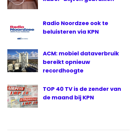
Live
Pluspakket
Radio Noordzee ook te
beluisteren via KPN
ACM: mobiel dataverbruik
bereikt opnieuw
recordhoogte
TOP 40 TV is de zender van
de maand bij KPN