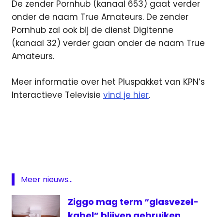
De zender Pornhub (kanaal 653) gaat verder
onder de naam True Amateurs. De zender
Pornhub zal ook bij de dienst Digitenne
(kanaal 32) verder gaan onder de naam True
Amateurs.
Meer informatie over het Pluspakket van KPN’s
Interactieve Televisie
vind je hier
.
digitale
televisie
Interactieve
televisie
KPN
Meer nieuws...
MTV
80's
Ziggo mag term “glasvezel-
MTV
kabel” blijven gebruiken