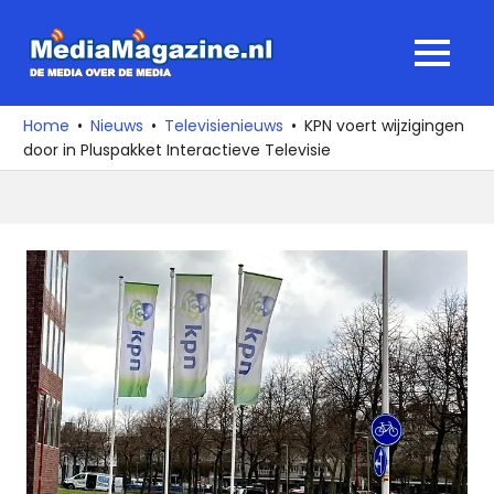
Ga
naar
MediaMagaz
MENU
de
De
inhoud
media
Home
Nieuws
Televisienieuws
KPN voert wijzigingen
over
door in Pluspakket Interactieve Televisie
de
media