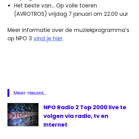
Het beste van… Op volle toeren
(AVROTROS) vrijdag 7 januari om 22.00 uur
Meer informatie over de muziekprogramma’s
op NPO 3
vind je hier
.
Adele
Adele
concert
concert
Adele
Meer nieuws...
liveconcert
Adele
NPO Radio 2 Top 2000 live te
NPO
volgen via radio, tv en
3
Internet
top
2000