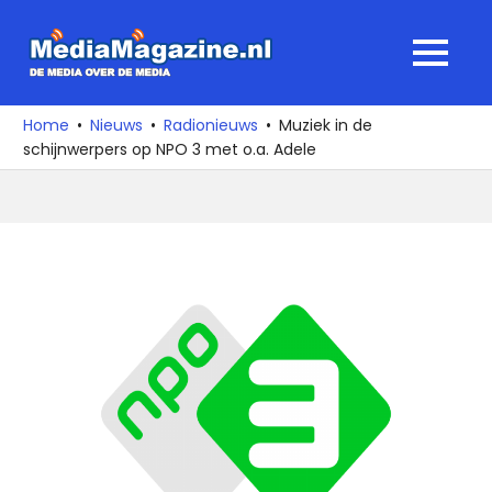
Ga
naar
MediaMagaz
MENU
de
De
inhoud
media
Home
Nieuws
Radionieuws
Muziek in de
over
schijnwerpers op NPO 3 met o.a. Adele
de
media