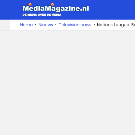
MediaMa
De
Ga
Home
Nieuws
Televisienieuws
Nations League: B
media
naar
over
de
de
inhoud
media