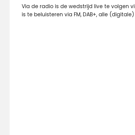
Via de radio is de wedstrijd live te volgen 
is te beluisteren via FM, DAB+, alle (digital
Langs
de
Lijn
livestream
Oranje
Nations
League
Nederlands
Elftal
NOS
NPO
1