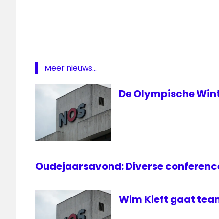
oranje
Oranje
livestream
radio
1
Meer nieuws...
De Olympische Wint
Oudejaarsavond: Diverse conference
Wim Kieft gaat tea