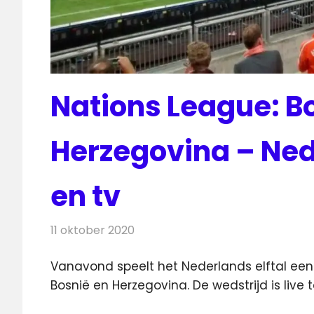
Nations League: B
Herzegovina – Nede
en tv
11 oktober 2020
Redactie
Televisienieuws
Vanavond speelt het Nederlands elftal een
Bosnië en Herzegovina. De wedstrijd is live 