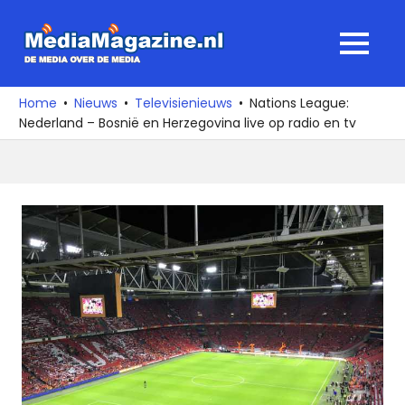
Ga
naar
MediaMagaz
MENU
de
De
inhoud
media
Home
Nieuws
Televisienieuws
Nations League:
over
Nederland – Bosnië en Herzegovina live op radio en tv
de
media