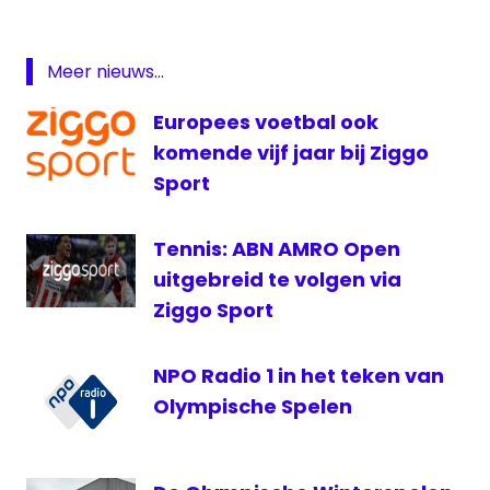
Langs
de
Lijn
Meer nieuws...
livestream
Europees voetbal ook
Oranje
komende vijf jaar bij Ziggo
Nations
Sport
League
Nederland
Tennis: ABN AMRO Open
Nederlands
Elftal
uitgebreid te volgen via
Ziggo Sport
NOS
NPO
Radio
NPO Radio 1 in het teken van
1
Olympische Spelen
oranje
Oranje
live