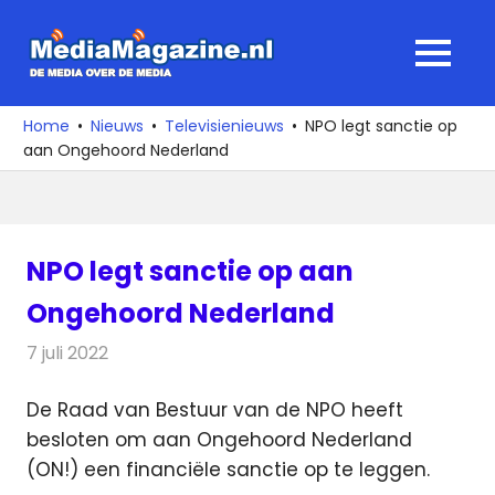
Ga
naar
MediaMagaz
MENU
de
De
inhoud
media
Home
Nieuws
Televisienieuws
NPO legt sanctie op
over
aan Ongehoord Nederland
de
media
NPO legt sanctie op aan
Ongehoord Nederland
7 juli 2022
Redactie
Televisienieuws
De Raad van Bestuur van de NPO heeft
besloten om aan Ongehoord Nederland
(ON!) een financiële sanctie op te leggen.