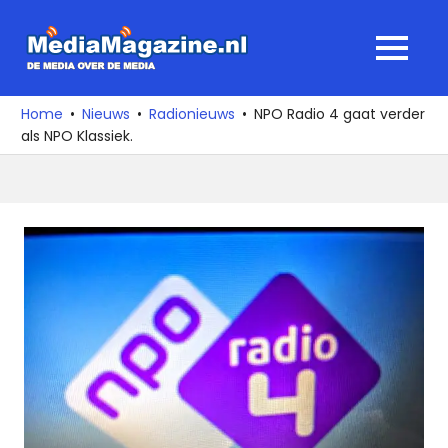
Ga
naar
MediaMagaz
MENU
de
De
inhoud
media
Home
Nieuws
Radionieuws
NPO Radio 4 gaat verder
over
als NPO Klassiek.
de
media