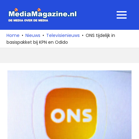
Ga
naar
MediaMagaz
MENU
de
De
inhoud
media
Home
Nieuws
Televisienieuws
ONS tijdelijk in
over
basispakket bij KPN en Odido
de
media