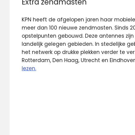
Extra zendmasten
KPN heeft de afgelopen jaren haar mobiel
meer dan 100 nieuwe zendmasten. Sinds 20
opstelpunten gebouwd. Deze antennes zijn 
landelijk gelegen gebieden. In stedelijke 
het netwerk op drukke plekken verder te ve
Rotterdam, Den Haag, Utrecht en Eindhove
lezen.
KPN
mobiele
netwerk
Ookla
zendmast