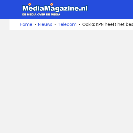
MediaMa
De
Ga
Home
Nieuws
Telecom
Ookla: KPN heeft het be
media
naar
over
de
de
inhoud
media