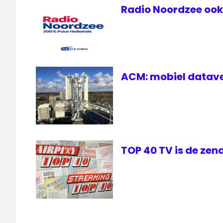
Radio Noordzee ook 
ACM: mobiel datave
TOP 40 TV is de zen