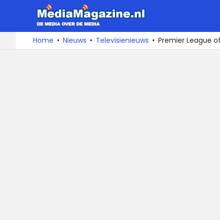
MediaMa
De
Ga
Home
Nieuws
Televisienieuws
Premier League of 
media
naar
over
de
de
inhoud
media