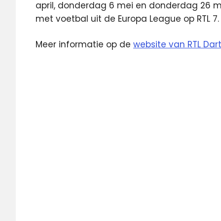
april, donderdag 6 mei en donderdag 26 me
met voetbal uit de Europa League op RTL 7.
Meer informatie op de
website van RTL Dart
Michael
van
Gerwen
PDC
Premier
League
of
Darts
RTL
7
Videoland