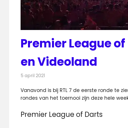
Premier League of D
en Videoland
5 april 2021
Redactie
Televisienieuws
Vanavond is bij RTL 7 de eerste ronde te zi
rondes van het toernooi zijn deze hele week 
Premier League of Darts