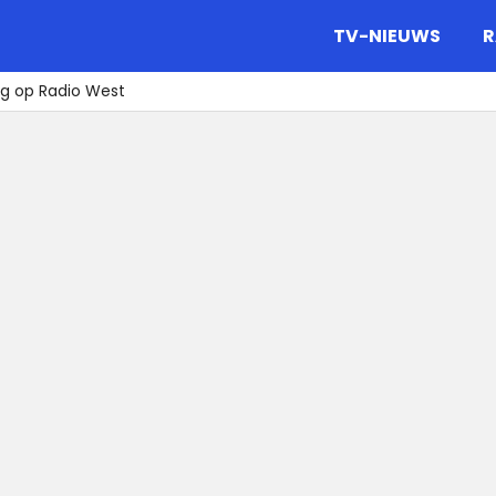
gazine.
TV-NIEUWS
R
rug op Radio West