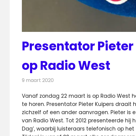
Presentator Pieter
op Radio West
9 maart 2020
Redactie
Nieuws
Vanaf zondag 22 maart is op Radio West he
te horen. Presentator Pieter Kuipers
draait h
zichzelf of een ander aanvragen. Pieter is
van Radio West. Tot 2012 presenteerde hij
Dag’, waarbij luisteraars telefonisch op he