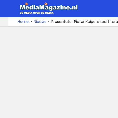
MediaMa
De
Ga
Home
Nieuws
Presentator Pieter Kuipers keert te
media
naar
over
de
de
inhoud
media