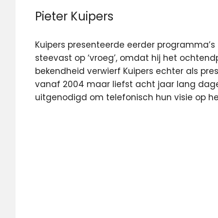
Pieter Kuipers
Kuipers presenteerde eerder programma’s bi
steevast op ‘vroeg’, omdat hij het ochte
bekendheid verwierf Kuipers echter als pres
vanaf 2004 maar liefst acht jaar lang dagel
uitgenodigd om telefonisch hun visie op h
Pieter
Kuipers
Radio
West
regionale
omroep