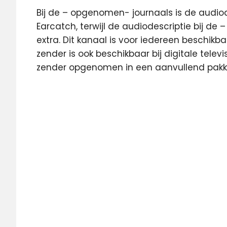
Bij de – opgenomen- journaals is de audiode
Earcatch, terwijl de audiodescriptie bij d
extra. Dit kanaal is voor iedereen beschikb
zender is ook beschikbaar bij digitale telev
zender opgenomen in een aanvullend pakk
Intocht
Sinterklaas
NPO
Zapp
NTR
Sinterklaas