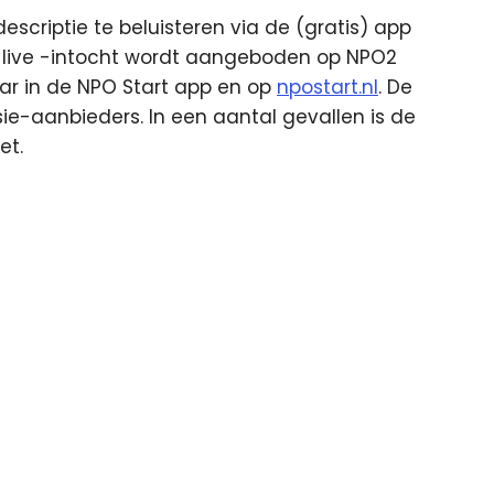
scriptie te beluisteren via de (gratis) app
e – live -intocht wordt aangeboden op NPO2
aar in de NPO Start app en op
npostart.nl
. De
isie-aanbieders. In een aantal gevallen is de
et.