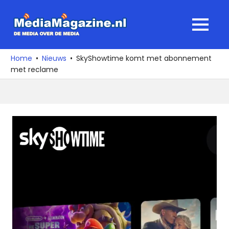
Ga
naar
MediaMagaz
MENU
de
De
inhoud
media
Home
Nieuws
SkyShowtime komt met abonnement
over
met reclame
de
media