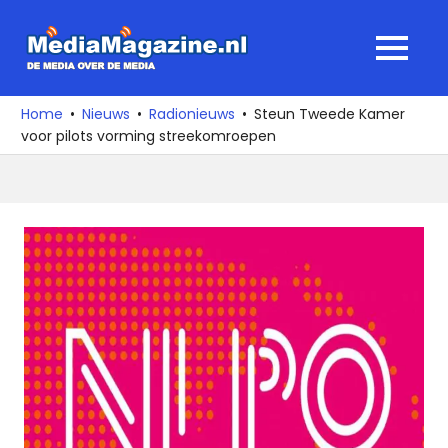
Ga
naar
MediaMagaz
MENU
de
De
inhoud
media
Home
Nieuws
Radionieuws
Steun Tweede Kamer
over
voor pilots vorming streekomroepen
de
media