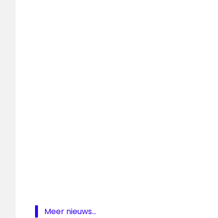
Comcast
SkyShowtime
Streamingdienst
Viacom
CBS
Meer nieuws...