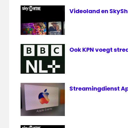
Videoland en SkyS
Ook KPN voegt stre
Streamingdienst App