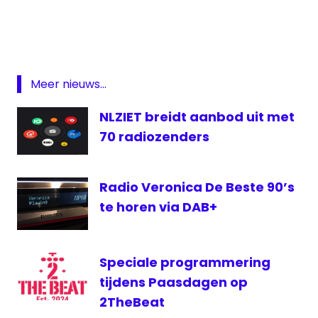
digitale
radio
Radio
Sublime
Meer nieuws...
Sublime
NLZIET breidt aanbod uit met
Top
1000
70 radiozenders
Radio Veronica De Beste 90’s
te horen via DAB+
Speciale programmering
tijdens Paasdagen op
2TheBeat