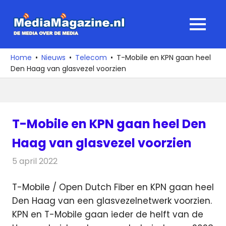
Ga
naar
MediaMagaz
MENU
de
De
inhoud
media
Home
Nieuws
Telecom
T-Mobile en KPN gaan heel
over
Den Haag van glasvezel voorzien
de
media
T-Mobile en KPN gaan heel Den
Haag van glasvezel voorzien
5 april 2022
Redactie
Telecom
T-Mobile / Open Dutch Fiber en KPN gaan heel
Den Haag van een glasvezelnetwerk voorzien.
KPN en T-Mobile gaan
ieder de helft van de