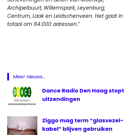
Archipelbuurt, Willemspark, Leyenburg,
Centrum, Laak en Leidschenveen. Het gaat in
totaal om 84.000 adressen.
”
Den
Haag
Glasvezel
glasvezelnetwerk
KPN
Meer nieuws...
Open
Dance Radio Den Haag stopt
Dutch
Fiber
uitzendingen
T-
Mobile
Ziggo mag term “glasvezel-
kabel” blijven gebruiken