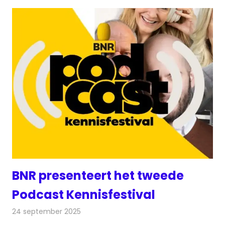
BNR presenteert het tweede
Podcast Kennisfestival
24 september 2025
Redactie
Radionieuws