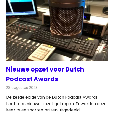
Nieuwe opzet voor Dutch
Podcast Awards
28 augustus 2023
Redactie
Radionieuws
De zesde editie van de Dutch Podcast Awards
heeft een nieuwe opzet gekregen. Er worden deze
keer twee soorten prijzen uitgedeeld