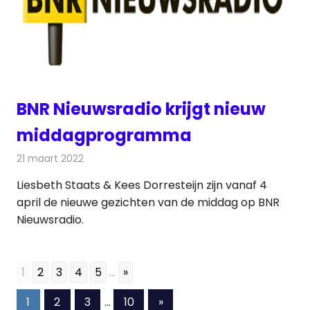
BNR Nieuwsradio krijgt nieuw
middagprogramma
21 maart 2022
Redactie
Radionieuws
Liesbeth Staats & Kees Dorresteijn zijn vanaf 4
april de nieuwe gezichten van de middag op BNR
Nieuwsradio.
1
2
3
4
5
...
»
Berichten
Volgende
1
2
3
…
10
»