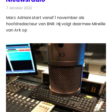
7 oktober 2022
Redactie
Radionieuws
Marc Adriani start vanaf 1 november als
hoofdredacteur van BNR. Hij volgt daarmee Mireille
van Ark op