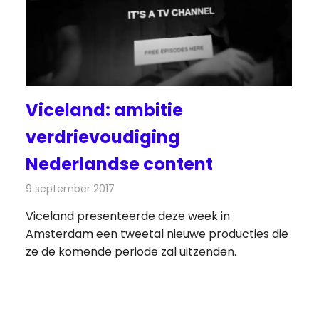
Viceland: ambitie
verdrievoudiging
Nederlandse content
9 september 2017
Redactie
Nieuws
,
Televisienieuws
Viceland presenteerde deze week in
Amsterdam een tweetal nieuwe producties die
ze de komende periode zal uitzenden.