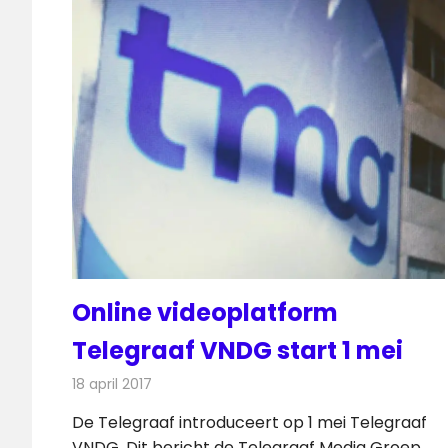
Online videoplatform
Telegraaf VNDG start 1 mei
18 april 2017
Redactie
Internet
,
Nieuws
,
Televisienieuws
De Telegraaf introduceert op 1 mei Telegraaf
VNDG. Dit bericht de Telegraaf Media Groep