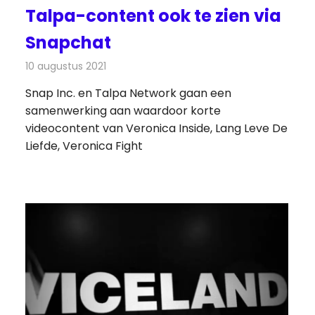
Talpa-content ook te zien via
Snapchat
10 augustus 2021
Redactie
Televisienieuws
Snap Inc. en Talpa Network gaan een
samenwerking aan waardoor korte
videocontent van Veronica Inside, Lang Leve De
Liefde, Veronica Fight