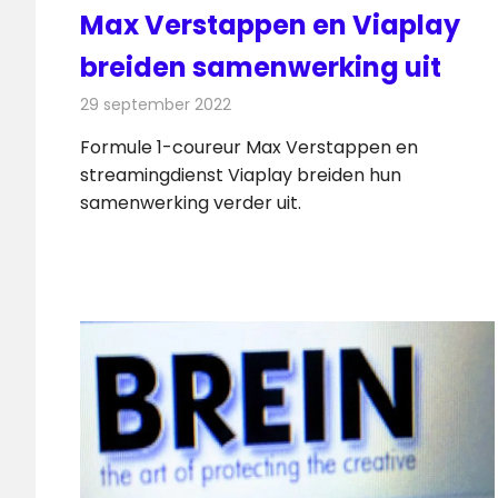
Max Verstappen en Viaplay
breiden samenwerking uit
29 september 2022
Redactie
Nieuws
Formule 1-coureur Max Verstappen en
streamingdienst Viaplay breiden hun
samenwerking verder uit.