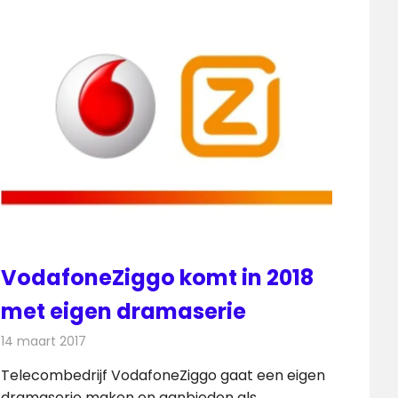
VodafoneZiggo komt in 2018
met eigen dramaserie
14 maart 2017
Redactie
Kabelzaken
,
Nieuws
,
Televisienieuws
Telecombedrijf VodafoneZiggo gaat een eigen
dramaserie maken en aanbieden als