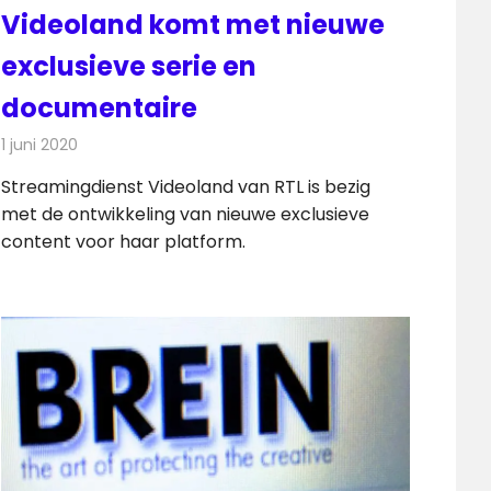
Videoland komt met nieuwe
exclusieve serie en
documentaire
1 juni 2020
Redactie
On-demand
,
Televisienieuws
Streamingdienst Videoland van RTL is bezig
met de ontwikkeling van nieuwe exclusieve
content voor haar platform.