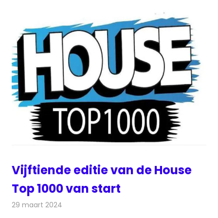
Vijftiende editie van de House
Top 1000 van start
29 maart 2024
Redactie
Radionieuws