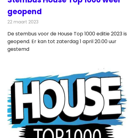
geopend
22 maart 2023
Redactie
Radionieuws
De stembus voor de House Top 1000 editie 2023 is
geopend. Er kan tot zaterdag 1 april 20.00 uur
gestemd