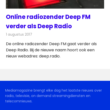
Online radiozender Deep FM
verder als Deep Radio
1 augustus 2017
Redactie
Nieuws
,
Radionieuws
De online radiozender Deep FM gaat verder als
Deep Radio. Bij de nieuwe naam hoort ook een
nieuw webadres: deep.radio.
Mediamagazine brengt elke dag het laatste nieuws over
radio, televisie, on demand streamingdiensten en
telecomnieuws.