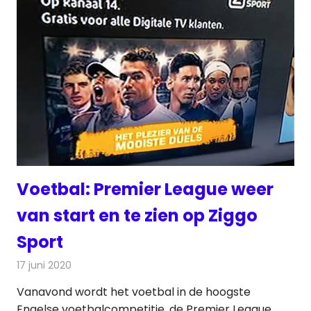
Voetbal: Premier League weer
van start en te zien op Ziggo
Sport
17 juni 2020
Redactie
Televisienieuws
Vanavond wordt het voetbal in de hoogste
Engelse voetbalcompetitie, de Premier League,