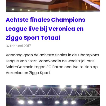
Achtste finales Champions
League live bij Veronica en
Ziggo Sport Totaal
14 februari 2017
Redactie
Nieuws
,
Radionieuws
,
Televisienieuws
Vandaag gaan de achtste finales in de Champions
League van start. Vanavond is de wedstrijd Paris
Saint-Germain tegen FC Barcelona live te zien op
Veronica en Ziggo Sport.