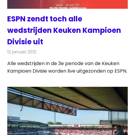
ESPN zendt toch alle
wedstrijden Keuken Kampioen
Divisie uit
12 januari 2021
Redactie
Televisienieuws
Alle wedstrijden in de 3e periode van de Keuken
Kampioen Divisie worden live uitgezonden op ESPN.