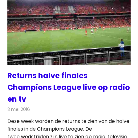
Returns halve finales
Champions League live op radio
en tv
3 mei 2016
Redactie
Nieuws
,
Radionieuws
,
Televisienieuws
Deze week worden de returns te zien van de halve
finales in de Champions League. De
twee wedstrijden zijn live te zien op radio, televisie