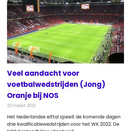
Veel aandacht voor
voetbalwedstrijden (Jong)
Oranje bij NOS
23 maart 2021
Redactie
Televisienieuws
Het Nederlandse elftal speelt de komende dagen
drie kwalificatiewedstrijden voor het WK 2022. De