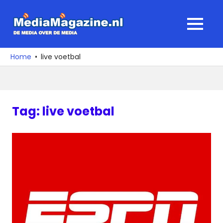
Ga
naar
MediaMagaz
MENU
de
De
inhoud
media
Home
live voetbal
over
de
media
Tag:
live voetbal