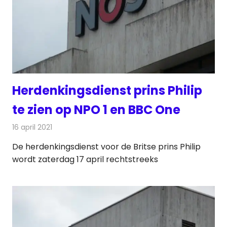
Herdenkingsdienst prins Philip
te zien op NPO 1 en BBC One
16 april 2021
Redactie
Televisienieuws
De herdenkingsdienst voor de Britse prins Philip
wordt zaterdag 17 april rechtstreeks