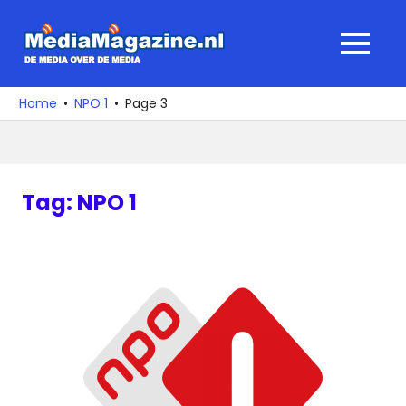
Ga
naar
MediaMagaz
MENU
de
De
inhoud
media
Home
NPO 1
Page 3
over
de
media
Tag:
NPO 1