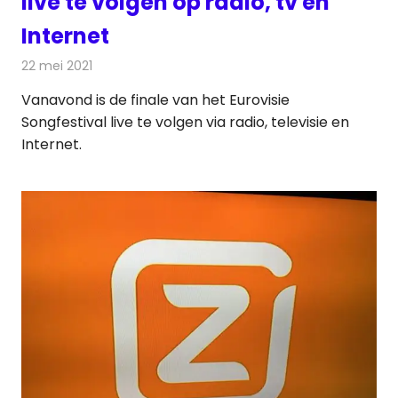
live te volgen op radio, tv en
Internet
22 mei 2021
Redactie
Televisienieuws
Vanavond is de finale van het Eurovisie
Songfestival live te volgen via radio, televisie en
Internet.