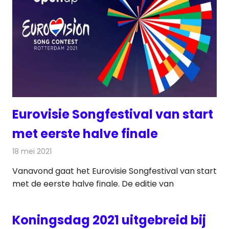
Eurovisie Songfestival van start
met eerste halve finale
18 mei 2021
Redactie
Televisienieuws
Vanavond gaat het Eurovisie Songfestival van start
met de eerste halve finale. De editie van
Koningsdag 2021 uitgebreid bij