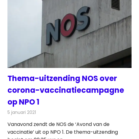
Thema-uitzending NOS over
corona-vaccinatiecampagne
op NPO 1
5 januari 2021
Redactie
Televisienieuws
Vanavond zendt de NOS de ‘Avond van de
vaccinatie’ uit op NPO 1. De thema-uitzending