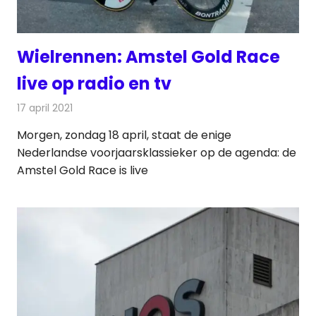
Wielrennen: Amstel Gold Race
live op radio en tv
17 april 2021
Redactie
Televisienieuws
Morgen, zondag 18 april, staat de enige
Nederlandse voorjaarsklassieker op de agenda: de
Amstel Gold Race is live