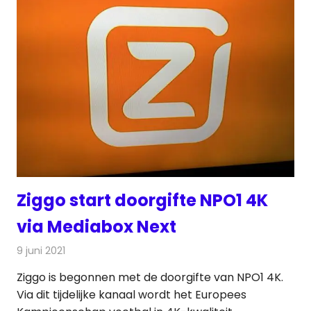
Ziggo start doorgifte NPO1 4K
via Mediabox Next
9 juni 2021
Redactie
Televisienieuws
Ziggo is begonnen met de doorgifte van NPO1 4K.
Via dit tijdelijke kanaal wordt het Europees