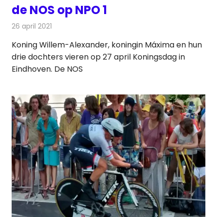
de NOS op NPO 1
26 april 2021
Redactie
Televisienieuws
Koning Willem-Alexander, koningin Máxima en hun
drie dochters vieren op 27 april Koningsdag in
Eindhoven. De NOS