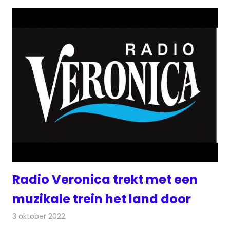
Radio Veronica trekt met een
muzikale trein het land door
3 oktober 2022
Redactie
Radionieuws