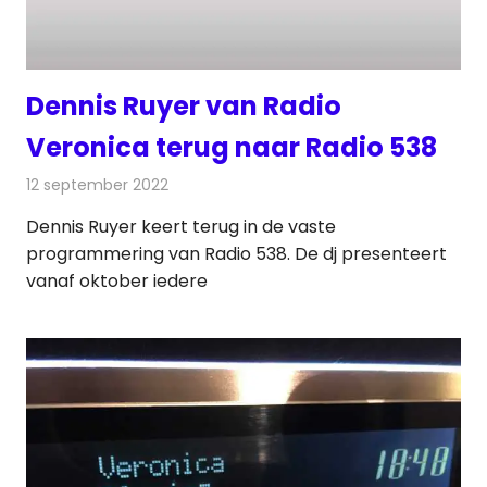
Dennis Ruyer van Radio
Veronica terug naar Radio 538
12 september 2022
Redactie
Radionieuws
Dennis Ruyer keert terug in de vaste
programmering van Radio 538. De dj presenteert
vanaf oktober iedere