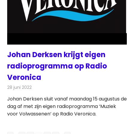
Johan Derksen krijgt eigen
radioprogramma op Radio
Veronica
28 juni 2022
Redactie
Radionieuws
Johan Derksen sluit vanaf maandag 15 augustus de
dag af met zijn eigen radioprogramma ‘Muziek
voor Volwassenen’ op Radio Veronica.