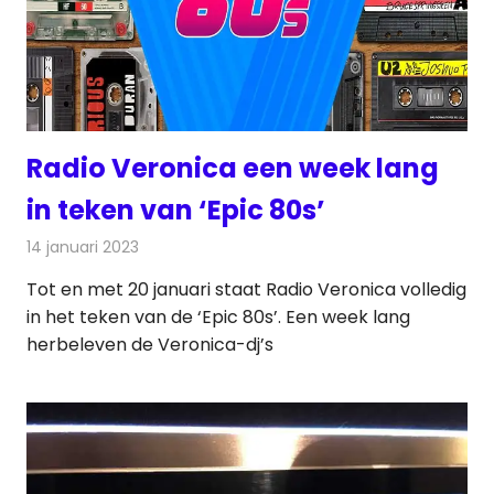
Radio Veronica een week lang
in teken van ‘Epic 80s’
14 januari 2023
Redactie
Radionieuws
Tot en met 20 januari staat Radio Veronica volledig
in het teken van de ‘Epic 80s’. Een week lang
herbeleven de Veronica-dj’s