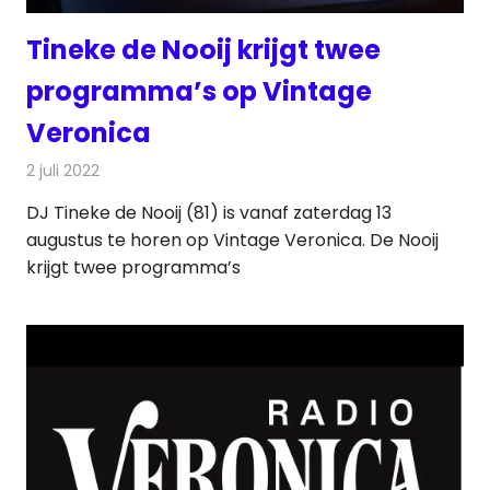
Tineke de Nooij krijgt twee
programma’s op Vintage
Veronica
2 juli 2022
Redactie
Radionieuws
DJ Tineke de Nooij (81) is vanaf zaterdag 13
augustus te horen op Vintage Veronica. De Nooij
krijgt twee programma’s