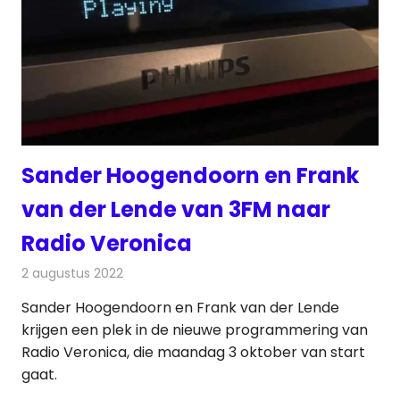
Sander Hoogendoorn en Frank
van der Lende van 3FM naar
Radio Veronica
2 augustus 2022
Redactie
Radionieuws
Sander Hoogendoorn en Frank van der Lende
krijgen een plek in de nieuwe programmering van
Radio Veronica, die maandag 3 oktober van start
gaat.