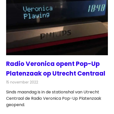
Radio Veronica opent Pop-Up
Platenzaak op Utrecht Centraal
15 november 2022
Redactie
Radionieuws
Sinds maandag is in de stationshal van Utrecht
Centraal de Radio Veronica Pop-Up Platenzaak
geopend.