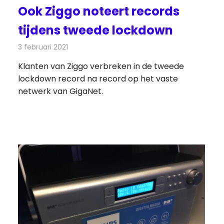
Ook Ziggo noteert records
tijdens tweede lockdown
3 februari 2021
Redactie
Telecom
Klanten van Ziggo verbreken in de tweede
lockdown record na record op het vaste
netwerk van GigaNet.