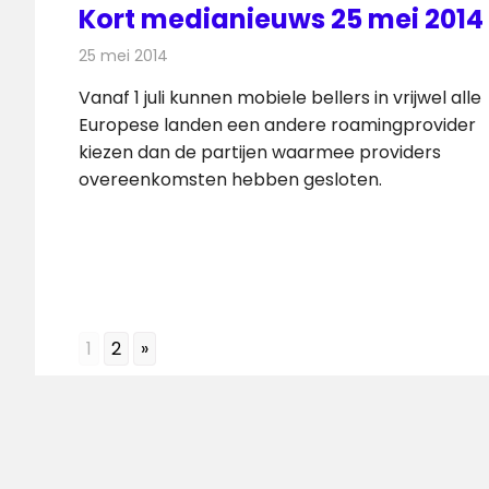
Kort medianieuws 25 mei 2014
25 mei 2014
Redactie
Andere media over de media
Vanaf 1 juli kunnen mobiele bellers in vrijwel alle
Europese landen een andere roamingprovider
kiezen dan de partijen waarmee providers
overeenkomsten hebben gesloten.
1
2
»