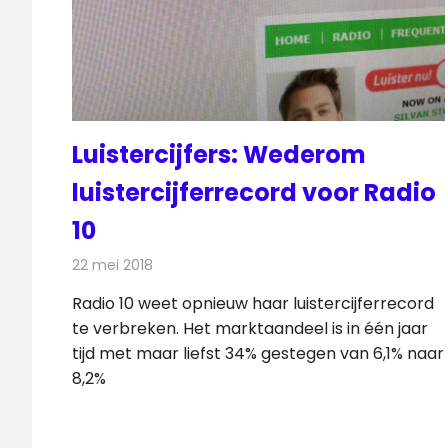
Luistercijfers: Wederom
luistercijferrecord voor Radio
10
22 mei 2018
Redactie
Radionieuws
Radio 10 weet opnieuw haar luistercijferrecord
te verbreken. Het marktaandeel is in één jaar
tijd met maar liefst 34% gestegen van 6,1% naar
8,2%