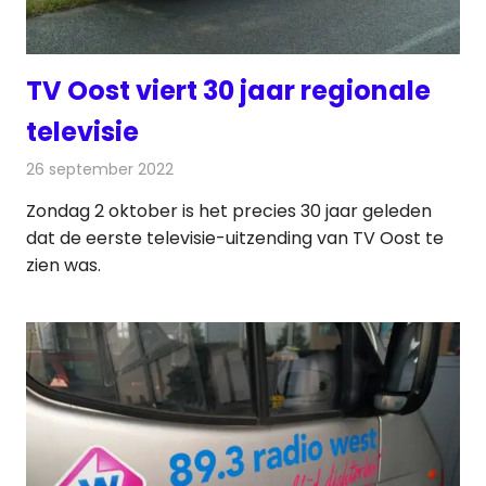
TV Oost viert 30 jaar regionale
televisie
26 september 2022
Redactie
Televisienieuws
Zondag 2 oktober is het precies 30 jaar geleden
dat de eerste televisie-uitzending van TV Oost te
zien was.