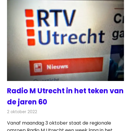
Radio M Utrecht in het teken van
de jaren 60
2 oktober 2022
Redactie
Radionieuws
Vanaf maandag 3 oktober staat de regionale
omroep Radio M Utrecht een week lang in het