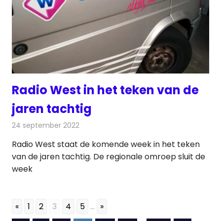
Radio West in het teken van de
jaren tachtig
24 september 2022
Redactie
Radionieuws
Radio West staat de komende week in het teken
van de jaren tachtig. De regionale omroep sluit de
week
«
1
2
3
4
5
...
»