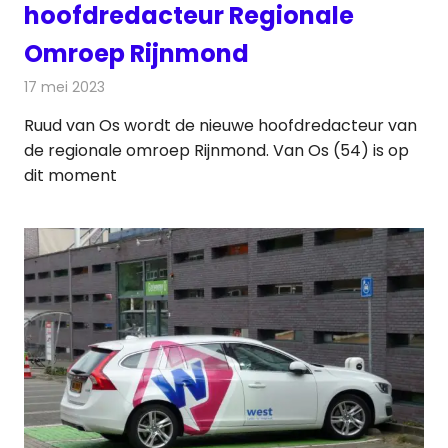
hoofdredacteur Regionale
Omroep Rijnmond
17 mei 2023
Redactie
Radionieuws
Ruud van Os wordt de nieuwe hoofdredacteur van
de regionale omroep Rijnmond. Van Os (54) is op
dit moment