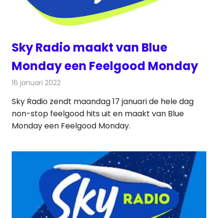
Sky Radio maakt van Blue
Monday een Feelgood Monday
16 januari 2022
Redactie
Radionieuws
Sky Radio zendt maandag 17 januari de hele dag
non-stop feelgood hits uit en maakt van Blue
Monday een Feelgood Monday.