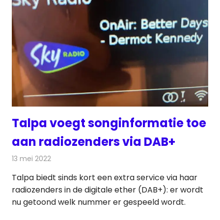
Talpa voegt songinformatie toe
aan radiozenders via DAB+
13 mei 2022
Redactie
Radionieuws
Talpa biedt sinds kort een extra service via haar
radiozenders in de digitale ether (DAB+): er wordt
nu getoond welk nummer er gespeeld wordt.