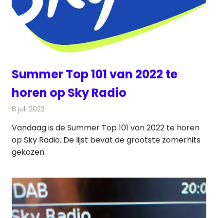
Summer Top 101 van 2022 te
horen op Sky Radio
8 juli 2022
Redactie
Radionieuws
Vandaag is de Summer Top 101 van 2022 te horen
op Sky Radio. De lijst bevat de grootste zomerhits
gekozen