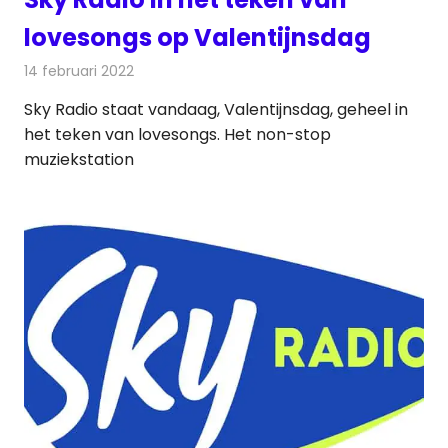
lovesongs op Valentijnsdag
14 februari 2022
Redactie
Radionieuws
Sky Radio staat vandaag, Valentijnsdag, geheel in
het teken van lovesongs. Het non-stop
muziekstation