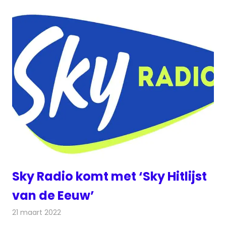
Sky Radio komt met ‘Sky Hitlijst
van de Eeuw’
21 maart 2022
Redactie
Radionieuws