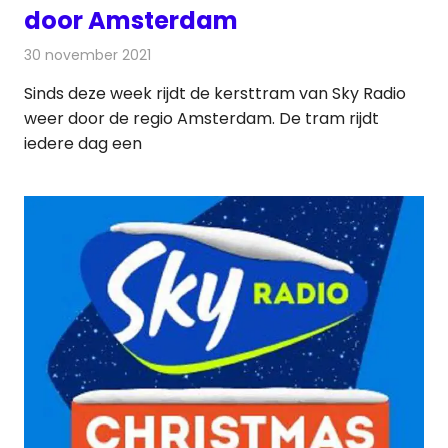
door Amsterdam
30 november 2021
Redactie
Radionieuws
Sinds deze week rijdt de kersttram van Sky Radio
weer door de regio Amsterdam. De tram rijdt
iedere dag een