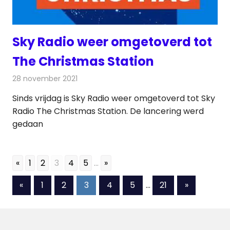
Sky Radio weer omgetoverd tot
The Christmas Station
28 november 2021
Redactie
Radionieuws
Sinds vrijdag is Sky Radio weer omgetoverd tot Sky
Radio The Christmas Station. De lancering werd
gedaan
«
1
2
3
4
5
...
»
Berichten
Vorige
Volgende
«
1
2
3
4
5
…
21
»
berichten
berichten
paginering