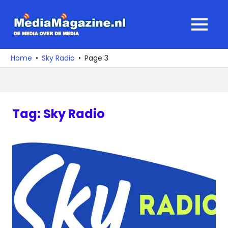
Ga
naar
MediaMagaz
MENU
de
De
inhoud
media
Home
Sky Radio
Page 3
over
de
media
Tag:
Sky Radio