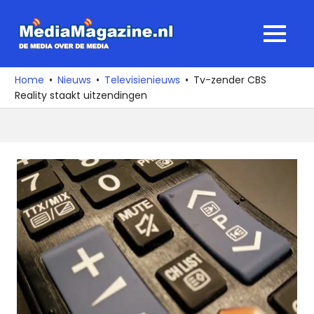
Ga
naar
MediaMagaz
MENU
de
De
inhoud
media
Home
Nieuws
Televisienieuws
Tv-zender CBS
over
Reality staakt uitzendingen
de
media