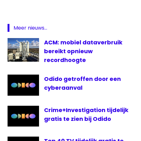
Kabelnoord
Odido
Meer nieuws...
ACM: mobiel dataverbruik
bereikt opnieuw
recordhoogte
Odido getroffen door een
cyberaanval
Crime+Investigation tijdelijk
gratis te zien bij Odido
Top 40 TV tijdelijk gratis te