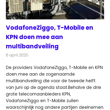
VodafoneZiggo, T-Mobile en
KPN doen mee aan
multibandveiling
6 april 2020
Redactie
Telecom
De providers VodafoneZiggo, T-Mobile en KPN
doen mee aan de zogenaamde
multibandveiling die voor de tweede helft
van juni op de agenda staat.
Behalve de drie
grote telecomaanbieders KPN,
VodafoneZiggo en T-Mobile zullen
waarschijnlijk nog andere partijen deelnemen.