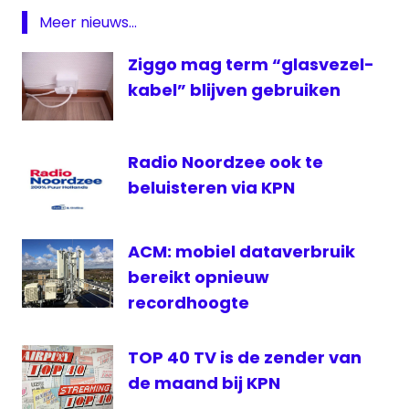
Mobile
Meer nieuws...
veiling
Ziggo mag term “glasvezel-
Vodafone
kabel” blijven gebruiken
VodafoneZiggo
Radio Noordzee ook te
beluisteren via KPN
ACM: mobiel dataverbruik
bereikt opnieuw
recordhoogte
TOP 40 TV is de zender van
de maand bij KPN