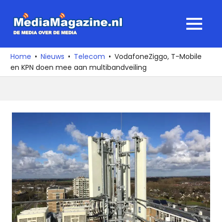
Ga
naar
MediaMagaz
MENU
de
De
inhoud
media
Home
Nieuws
Telecom
VodafoneZiggo, T-Mobile
over
en KPN doen mee aan multibandveiling
de
media