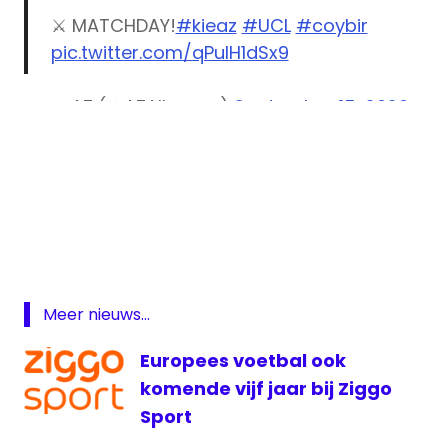
⚔️ MATCHDAY!
#kieaz
#UCL
#coybir
pic.twitter.com/qPuIH1dSx9
— AZ (@AZAlkmaar)
September 15, 2020
AZ
AZ
live
AZ
livestream
Meer nieuws...
Champions
League
Europees voetbal ook
livestream
komende vijf jaar bij Ziggo
AZ
Sport
radio