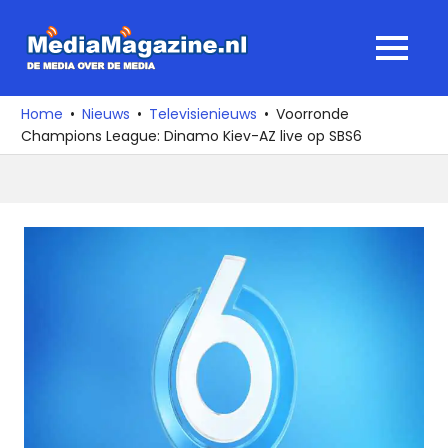
Ga
naar
MediaMagaz
MENU
de
De
inhoud
media
Home
Nieuws
Televisienieuws
Voorronde
over
Champions League: Dinamo Kiev-AZ live op SBS6
de
media