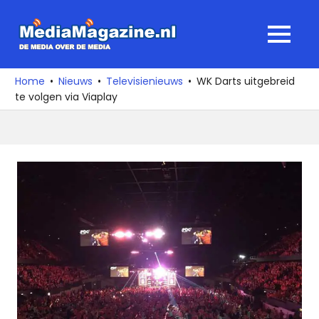
Ga
naar
MediaMagaz
MENU
de
De
inhoud
media
Home
Nieuws
Televisienieuws
WK Darts uitgebreid
over
te volgen via Viaplay
de
media