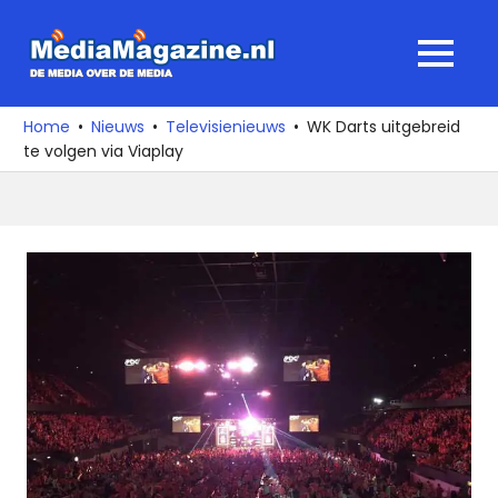
Ga
naar
MediaMagaz
MENU
de
De
inhoud
media
Home
Nieuws
Televisienieuws
WK Darts uitgebreid
over
te volgen via Viaplay
de
media