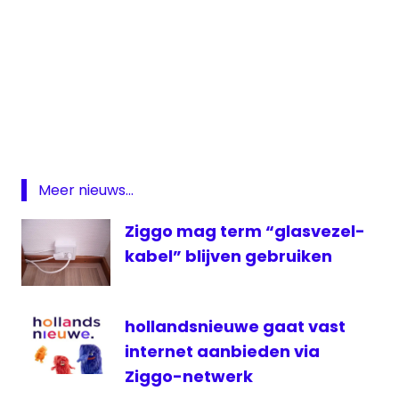
darts
KPN
PDC
VIAPLAY
Meer nieuws...
WK
Darts
Ziggo mag term “glasvezel-
ziggo
kabel” blijven gebruiken
hollandsnieuwe gaat vast
internet aanbieden via
Ziggo-netwerk