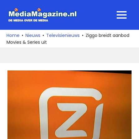
Ga
naar
MediaMagaz
MENU
de
De
inhoud
media
Home
Nieuws
Televisienieuws
Ziggo breidt aanbod
over
Movies & Series uit
de
media