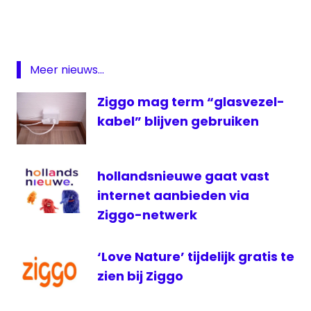
Movies
On
Demand
series
Meer nieuws...
ziggo
Ziggo mag term “glasvezel-
kabel” blijven gebruiken
hollandsnieuwe gaat vast
internet aanbieden via
Ziggo-netwerk
‘Love Nature’ tijdelijk gratis te
zien bij Ziggo