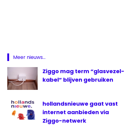
Movies
Movies
&
Series
On
Meer nieuws...
Demand
series
Ziggo mag term “glasvezel-
televisie
kabel” blijven gebruiken
ziggo
hollandsnieuwe gaat vast
internet aanbieden via
Ziggo-netwerk