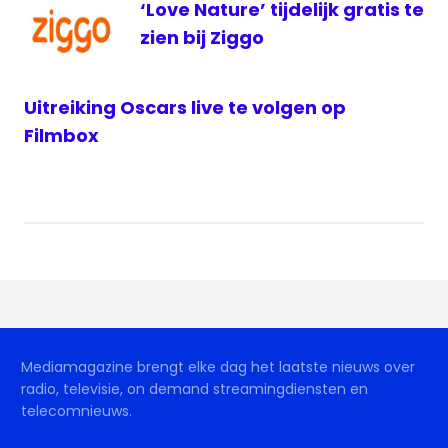
‘Love Nature’ tijdelijk gratis te
zien bij Ziggo
Uitreiking Oscars live te volgen op
Filmbox
Mediamagazine brengt elke dag het laatste nieuws over
radio, televisie, on demand streamingdiensten en
telecomnieuws.