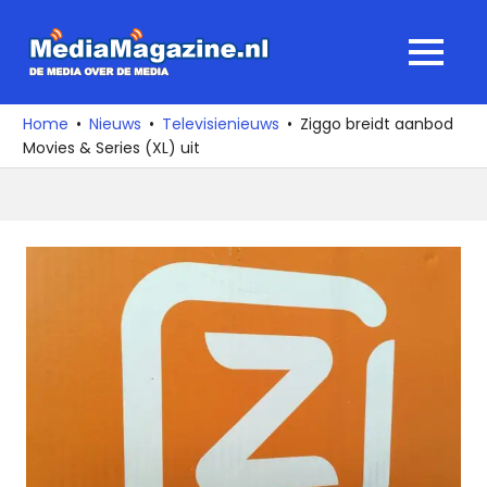
Ga
naar
MediaMagaz
MENU
de
De
inhoud
media
Home
Nieuws
Televisienieuws
Ziggo breidt aanbod
over
Movies & Series (XL) uit
de
media