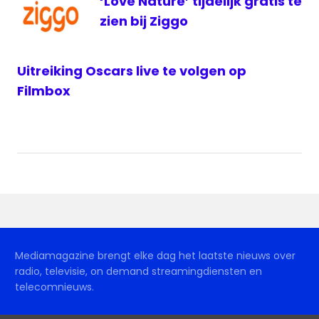
‘Love Nature’ tijdelijk gratis te
zien bij Ziggo
Uitreiking Oscars live te volgen op
Filmbox
Mediamagazine brengt elke dag het laatste nieuws over
radio, televisie, on demand streamingdiensten en
telecomnieuws.