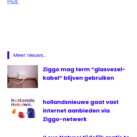
Plus.
digitale
televisie
RTL
Crime
RTL
Meer nieuws...
Lounge
TV
Ziggo mag term “glasvezel-
Standard
kabel” blijven gebruiken
ziggo
Ziggo
GO
hollandsnieuwe gaat vast
internet aanbieden via
Ziggo-netwerk