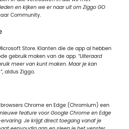
bieden en kijken we er naar uit om Ziggo GO
 haar Community.
e
Microsoft Store. Klanten die de app al hebben
iode gebruik maken van de app.
“Uiteraard
bruik meer van kunt maken. Maar je kan
.
“, aldus Ziggo.
 de browsers Chrome en Edge (Chromium) een
nieuwe feature voor Google Chrome en Edge
varing. Je krijgt direct toegang vanaf je
maat eenvoudig aan en sleep je het venster