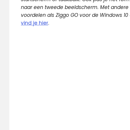
naar een tweede beeldscherm. Met andere w
voordelen als Ziggo GO voor de Windows 10
vind je hier
.
App
Microsoft
Store
Windows
10
ziggo
Ziggo
GO