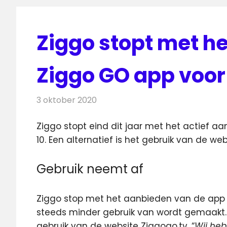
Ziggo stopt met h
Ziggo GO app voo
3 oktober 2020
Redactie
Televisienieuws
Ziggo stopt eind dit jaar met het actief 
10. Een alternatief is het gebruik van de we
Gebruik neemt af
Ziggo stop met het aanbieden van de app 
steeds minder gebruik van wordt gemaakt.
gebruik van de website Ziggogo.tv. “
Wij heb