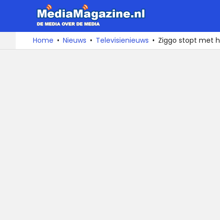
MediaMa
De
Ga
Home
Nieuws
Televisienieuws
Ziggo stopt met 
media
naar
over
de
de
inhoud
media