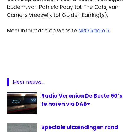
bodem, van Patricia Paay tot The Cats, van
Cornelis Vreeswijk tot Golden Earring(s).
Meer informatie op website
NPO Radio 5
.
NPO
Radio
5
Radio
veronica
Meer nieuws...
Zeezenders
Radio Veronica De Beste 90’s
te horen via DAB+
Speciale uitzendingen rond