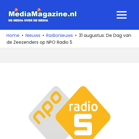
Ga
naar
MediaMagaz
MENU
de
De
inhoud
media
Home
Nieuws
Radionieuws
31 augustus: De Dag van
over
de Zeezenders op NPO Radio 5
de
media