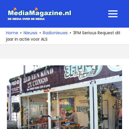
Ga
naar
MediaMagaz
MENU
de
De
inhoud
media
Home
Nieuws
Radionieuws
3FM Serious Request dit
over
jaar in actie voor ALS
de
media