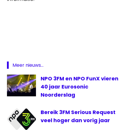
3fm
3FM
Serious
Request
ALS
Meer nieuws...
Glazen
Huis
NPO 3FM en NPO FunX vieren
NPO
40 jaar Eurosonic
3FM
Noorderslag
Serious
Request
Bereik 3FM Serious Request
veel hoger dan vorig jaar