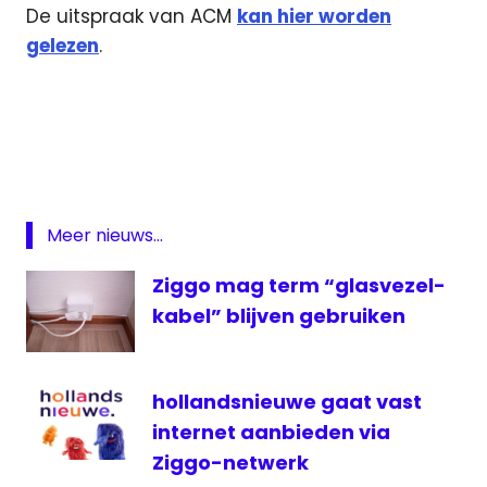
De uitspraak van ACM
kan hier worden
gelezen
.
ACM
contract
eredivisie
Fox
Sports
Meer nieuws...
KPN
Ziggo mag term “glasvezel-
onderzoek
kabel” blijven gebruiken
televisie
voetbal
ziggo
hollandsnieuwe gaat vast
internet aanbieden via
Ziggo-netwerk