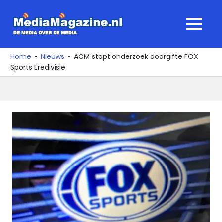
Ga
naar
MediaMagaz
MENU
de
De
inhoud
media
Home
Nieuws
ACM stopt onderzoek doorgifte FOX
over
Sports Eredivisie
de
media