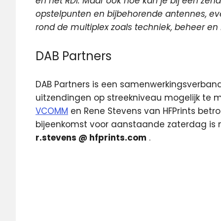
en het RDI. Maar ook hoe kan je bij een ze
opstelpunten en bijbehorende antennes, ev
rond de multiplex zoals techniek, beheer en
DAB Partners
DAB Partners is een samenwerkingsverband
uitzendingen op streekniveau mogelijk te m
VCOMM
en Rene Stevens van HFPrints betrok
bijeenkomst voor aanstaande zaterdag is 
r.stevens @ hfprints.com
.
DAB
HF
Prints
streekomroep