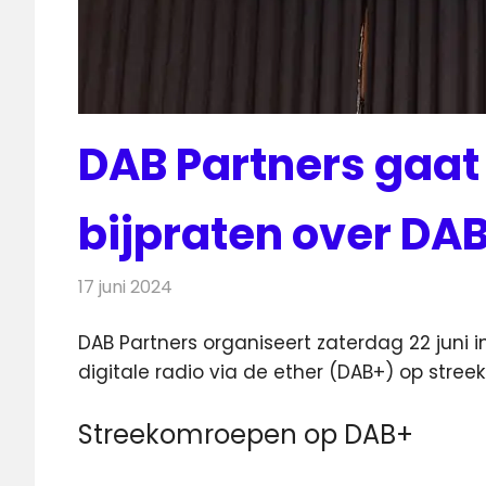
DAB Partners gaat 
bijpraten over DA
17 juni 2024
Redactie
Radionieuws
DAB Partners organiseert zaterdag 22 juni
digitale radio via de ether (DAB+) op stree
Streekomroepen op DAB+