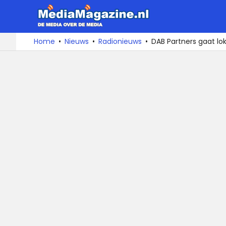
MediaMa
De
Ga
Home
Nieuws
Radionieuws
DAB Partners gaat lok
media
naar
over
de
de
inhoud
media