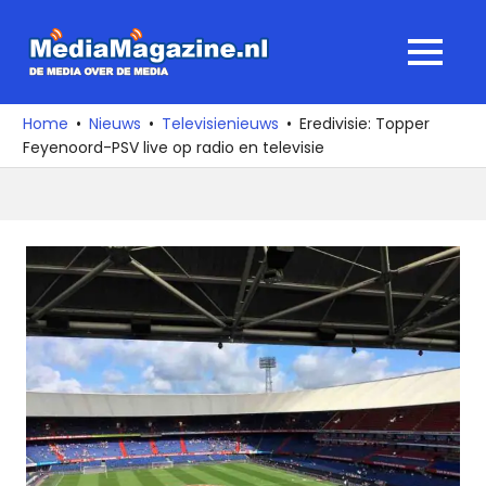
Ga
naar
MediaMagaz
MENU
de
De
inhoud
media
Home
Nieuws
Televisienieuws
Eredivisie: Topper
over
Feyenoord-PSV live op radio en televisie
de
media