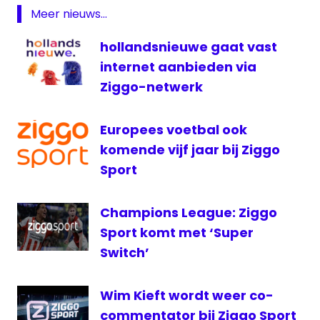
PSV
Meer nieuws...
Fox
Sports
hollandsnieuwe gaat vast
live
internet aanbieden via
Feyenoord
Ziggo-netwerk
livestream
Feyenoord
Europees voetbal ook
PSV
komende vijf jaar bij Ziggo
live
Sport
radio
1
Champions League: Ziggo
Radio
Rijnmond
Sport komt met ‘Super
Switch’
Studio
040
televisie
Wim Kieft wordt weer co-
TV
commentator bij Ziggo Sport