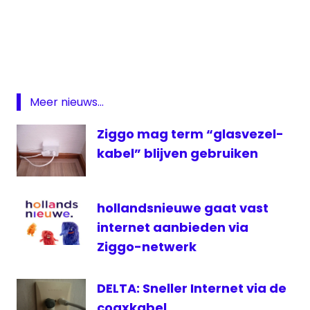
Gigabit
GigaNet
Internet
Soest
Meer nieuws...
ziggo
Ziggo mag term “glasvezel-
kabel” blijven gebruiken
hollandsnieuwe gaat vast
internet aanbieden via
Ziggo-netwerk
DELTA: Sneller Internet via de
coaxkabel