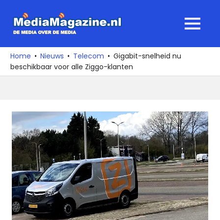
Ga
naar
MediaMagaz
MENU
de
De
inhoud
media
Home
Nieuws
Telecom
Gigabit-snelheid nu
over
beschikbaar voor alle Ziggo-klanten
de
media