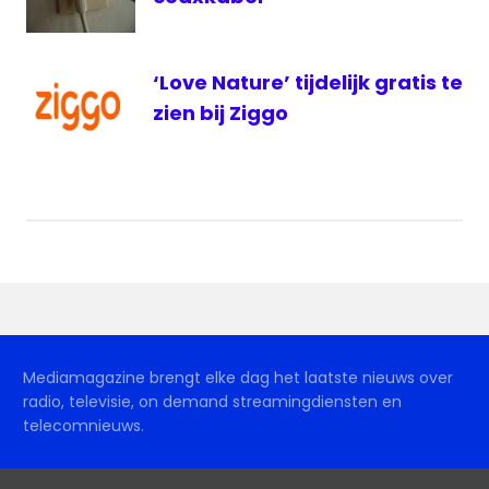
‘Love Nature’ tijdelijk gratis te
zien bij Ziggo
Mediamagazine brengt elke dag het laatste nieuws over
radio, televisie, on demand streamingdiensten en
telecomnieuws.