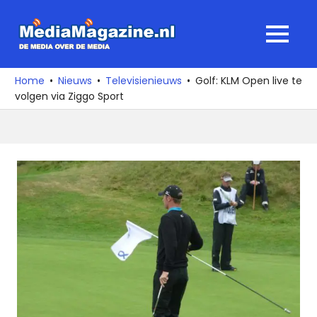
Ga
naar
MediaMagaz
MENU
de
De
inhoud
media
Home
Nieuws
Televisienieuws
Golf: KLM Open live te
over
volgen via Ziggo Sport
de
media