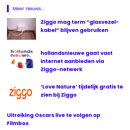
KLM
Meer nieuws...
Open
Radio
Ziggo mag term “glasvezel-
live
kabel” blijven gebruiken
ziggo
Ziggo
Sport
hollandsnieuwe gaat vast
internet aanbieden via
Ziggo-netwerk
‘Love Nature’ tijdelijk gratis te
zien bij Ziggo
Uitreiking Oscars live te volgen op
Filmbox