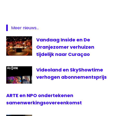
https://t.co/fjhxA0DNFc
Disney
pic.twitter.com/EV2DVQ0sqX
kijkcijfers
Netflix
— SKO (@KijkOnderzoek)
January 7, 2021
Meer nieuws...
NPO
Prime
Vandaag Inside en De
Video
Oranjezomer verhuizen
rtl
tijdelijk naar Curaçao
SBS
Stichting
Videoland en SkyShowtime
Kijkonderzoek
verhogen abonnementsprijs
Talpa
Videoland
ARTE en NPO ondertekenen
samenwerkingsovereenkomst