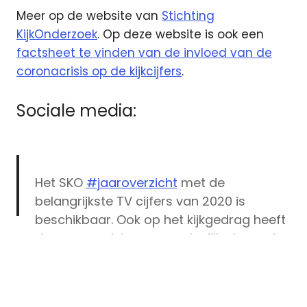
Meer op de website van
Stichting
KijkOnderzoek
. Op deze website is ook een
factsheet te vinden van de invloed van de
coronacrisis op de kijkcijfers
.
Sociale media:
Het SKO
#jaaroverzicht
met de
belangrijkste TV cijfers van 2020 is
beschikbaar. Ook op het kijkgedrag heeft
de coronacrisis een aanzienlijke impact
gehad. Daarom is ook een factsheet
beschikbaar met meer kijkcijfers in het
licht van de coronacrisis.
Amazon