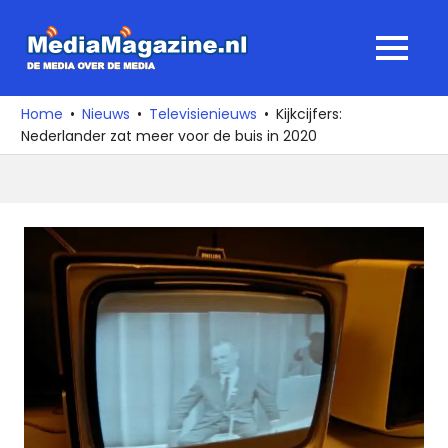
Ga
naar
MediaMagaz
MENU
de
De
inhoud
media
Home
Nieuws
Televisienieuws
Kijkcijfers:
over
Nederlander zat meer voor de buis in 2020
de
media