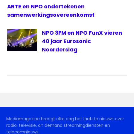
ARTE en NPO ondertekenen
samenwerkingsovereenkomst
NPO 3FM en NPO FunX vieren
40 jaar Eurosonic
Noorderslag
Mediamagazine brengt elke dag het laatste nieuws over
radio, televisie, on demand streamingdiensten en
telecomnieuws.