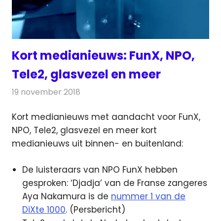
Kort medianieuws: FunX, NPO,
Tele2, glasvezel en meer
19 november 2018
Redactie
Andere media over de media
Kort medianieuws met aandacht voor FunX,
NPO, Tele2, glasvezel en meer kort
medianieuws uit binnen- en buitenland:
De luisteraars van NPO FunX hebben
gesproken: ‘Djadja’ van de Franse zangeres
Aya Nakamura is de
nummer 1 van de
DiXte 1000
. (Persbericht)