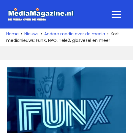
Ga
naar
MediaMagaz
MENU
de
De
inhoud
media
Home
Nieuws
Andere media over de media
Kort
over
medianieuws: FunX, NPO, Tele2, glasvezel en meer
de
media