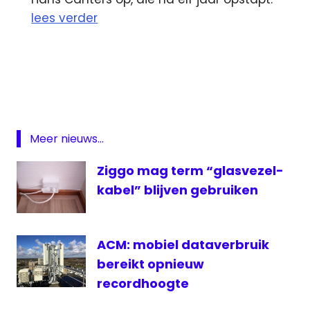
lees verder
AT5
BNR
BNR
Nieuwsradio
C-
Meer nieuws...
Amsterdam
Ziggo mag term “glasvezel-
FunX
kabel” blijven gebruiken
Glasvezel
kijkcijfers
NPO
ACM: mobiel dataverbruik
sbs6
bereikt opnieuw
Tele2
recordhoogte