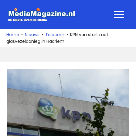
Ga
naar
MediaMagaz
MENU
de
De
inhoud
media
Home
Nieuws
Telecom
KPN van start met
over
glasvezelaanleg in Haarlem
de
media