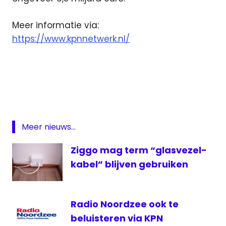
Meer informatie via:
https://www.kpnnetwerk.nl/
Glasvezel
Haarlem
KPN
KPN
Netwerk
Meer nieuws...
netwerk
Ziggo mag term “glasvezel-
kabel” blijven gebruiken
Radio Noordzee ook te
beluisteren via KPN